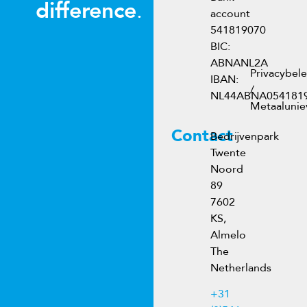
difference
.
account
541819070
BIC:
ABNANL2A
Privacybele
IBAN:
/
NL44ABNA054181
Metaaluni
Contact
Bedrijvenpark
Twente
Noord
89
7602
KS,
Almelo
The
Netherlands
+31