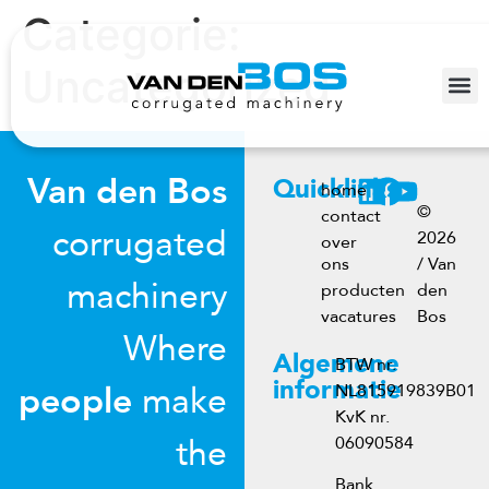
Categorie:
Uncategorized
Van den Bos
Quicklinks
home
©
contact
corrugated
2026
over
ons
/ Van
machinery
producten
den
vacatures
Bos
Where
Algemene
BTW nr.
informatie
people
make
NL815919839B01
KvK nr.
the
06090584
Bank